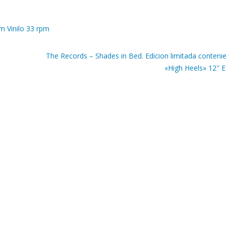
m Vinilo 33 rpm
The Records – Shades in Bed. Edicion limitada conteni
«High Heels» 12″ 