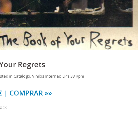
Your Regrets
sted in
Catalogo
,
Vinilos Internac. LP’s 33 Rpm
 € | COMPRAR »»
tock