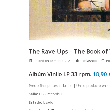
The Rave-Ups – The Book of 
Posted on
18 marzo, 2021
Bellashop
Po
Albúm Vinilo LP 33 rpm.
18,90
Precio final portes incluidos | Único producto en s
Sello:
CBS Records 1988
Estado:
Usado