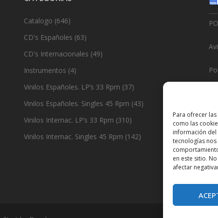
......
Catalogo
(646)
PO
CD's Españoles
(63)
Av
CD's Internacionales
(49)
Pol
Instrumentos
(4)
Vinilos Españoles. LP’s 33 Rpm
(37)
Po
Vinilos Españoles. Singles 45 Rpm
(43)
......
Para ofrecer las
Vinilos Internac. LP’s 33 Rpm
(310)
como las cookie
De
información del 
Vinilos Internac. Singles 45 Rpm
(142)
tecnologías nos
comportamiento 
en este sitio. N
afectar negativa
ACEP