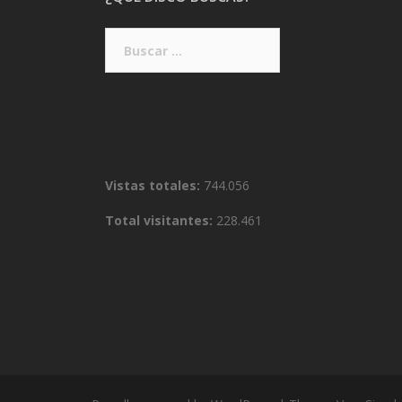
Buscar:
Vistas totales:
744.056
Total visitantes:
228.461