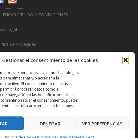
.............................
LITICAS DE USO Y CONDICIONES
iso Legal
itica de Privacidad
litica de Cookies
Gestionar el consentimiento de las cookies
.............................
 mejores experiencias, utilizamos tecnologías
s para almacenar y/o acceder a la
sign & Promotions By
Hitred.com
dispositivo. El consentimiento de estas
 permitirá procesar datos como el
de navegación o las identificaciones únicas
o consentir o retirar el consentimiento, puede
mente a ciertas características y funciones.
TAR
DENEGAR
VER PREFERENCIAS
Politica de Cookies
Politica de Privacidad
Aviso Legal