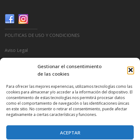
...................................
POLITICAS DE USO Y CONDICIONES
Aviso Legal
Politica de Privacidad
Gestionar el consentimiento
de las cookies
Politica de Cookies
Para ofrecer las mejores experiencias, utilizamos tecnologías como las
...................................
cookies para almacenar y/o acceder a la información del dispositivo. El
consentimiento de estas tecnologías nos permitirá procesar datos
Design & Promotions By
Hitred.com
como el comportamiento de navegación o las identificaciones únicas
en este sitio. No consentir o retirar el consentimiento, puede afectar
negativamente a ciertas características y funciones.
ACEPTAR