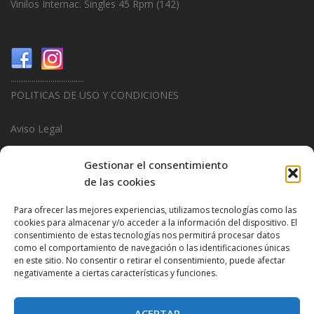
Vinilos Internac. Singles 45 Rpm
(142)
...................................
POLITICAS DE USO Y CONDICIONES
Aviso Legal
Politica de Privacidad
Gestionar el consentimiento
de las cookies
Politica de Cookies
Para ofrecer las mejores experiencias, utilizamos tecnologías como las
...................................
cookies para almacenar y/o acceder a la información del dispositivo. El
consentimiento de estas tecnologías nos permitirá procesar datos
Design & Promotions By
Hitred.com
como el comportamiento de navegación o las identificaciones únicas
en este sitio. No consentir o retirar el consentimiento, puede afectar
negativamente a ciertas características y funciones.
ACEPTAR