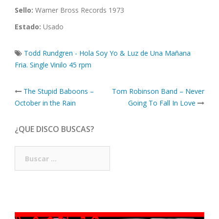
Sello:
Warner Bross Records 1973
Estado:
Usado
Todd Rundgren - Hola Soy Yo & Luz de Una Mañana
Fria. Single Vinilo 45 rpm
Post
The Stupid Baboons –
Tom Robinson Band – Never
navigation
October in the Rain
Going To Fall In Love
¿QUE DISCO BUSCAS?
Buscar: