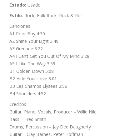
Estado:
Usado
Estilo:
Rock, Folk Rock, Rock & Roll
Canciones
A1 Poor Boy 4:30
A2 Shine Your Light 3:49
A3 Grenade 3:22
A4 I Can’t Get You Out Of My Mind 3:28
A5 I Like The Way 3:59
B1 Golden Down 5:08
B2 Hide Your Love 3:01
B3 Les Champs Elysees 2:56
B4 Shoulders 4:52
Creditos
Guitar, Piano, Vocals, Producer – Willie Nile
Bass – Fred Smith
Drums, Percussion – Jay Dee Daugherty
Guitar – Clay Barnes, Peter Hoffman