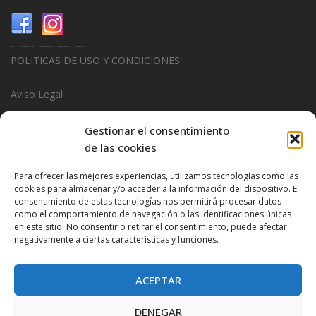
...................................
POLITICAS DE USO Y CONDICIONES
Aviso Legal
Politica de Privacidad
Gestionar el consentimiento
de las cookies
Politica de Cookies
Para ofrecer las mejores experiencias, utilizamos tecnologías como las
...................................
cookies para almacenar y/o acceder a la información del dispositivo. El
consentimiento de estas tecnologías nos permitirá procesar datos
Design & Promotions By
Hitred.com
como el comportamiento de navegación o las identificaciones únicas
en este sitio. No consentir o retirar el consentimiento, puede afectar
negativamente a ciertas características y funciones.
ACEPTAR
DENEGAR