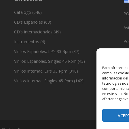
......
Catalogo
(646)
PO
CD's Españoles
(63)
Av
CD's Internacionales
(49)
Pol
Instrumentos
(4)
Vinilos Españoles. LP’s 33 Rpm
(37)
Po
Vinilos Españoles. Singles 45 Rpm
(43)
......
Para ofrecer las
Vinilos Internac. LP’s 33 Rpm
(310)
como las cookie
De
información del 
Vinilos Internac. Singles 45 Rpm
(142)
tecnologías nos
comportamiento 
en este sitio. N
afectar negativa
ACEP