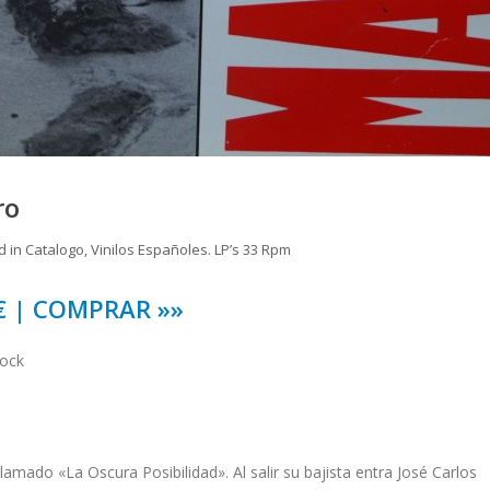
ro
d in
Catalogo
,
Vinilos Españoles. LP’s 33 Rpm
 € | COMPRAR »»
tock
lamado «La Oscura Posibilidad». Al salir su bajista entra José Carlos