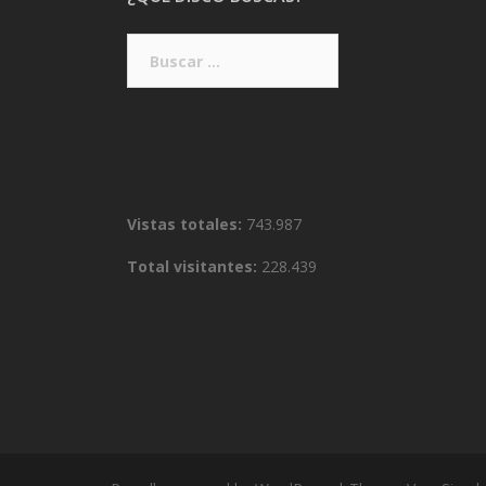
Buscar:
Vistas totales:
743.987
Total visitantes:
228.439