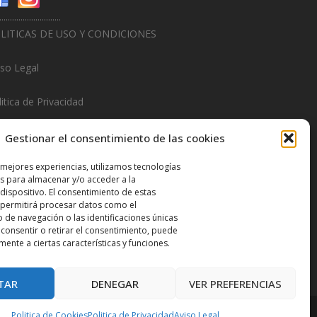
.............................
LITICAS DE USO Y CONDICIONES
iso Legal
itica de Privacidad
litica de Cookies
Gestionar el consentimiento de las cookies
.............................
 mejores experiencias, utilizamos tecnologías
s para almacenar y/o acceder a la
sign & Promotions By
Hitred.com
dispositivo. El consentimiento de estas
 permitirá procesar datos como el
de navegación o las identificaciones únicas
o consentir o retirar el consentimiento, puede
mente a ciertas características y funciones.
TAR
DENEGAR
VER PREFERENCIAS
Politica de Cookies
Politica de Privacidad
Aviso Legal