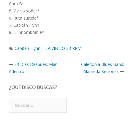
Cara B:
5. Vivir o soñar*
6. Ruta suicida*
7. Capitán Flynn
8. El innombrable*
Capitan Flynn | LP VINILO 33 RPM
Post
33 Dias Despues: Mar
Caledonia Blues Band:
navigation
Adentro
Alameda Sesiones
¿QUE DISCO BUSCAS?
Buscar: