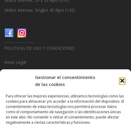
Vinilos Internac. LP’s 33 Rpm
(310)
Vinilos Internac. Singles 45 Rpm
(142)
...................................
POLITICAS DE USO Y CONDICIONES
Aviso Legal
Politica de Privacidad
Gestionar el consentimiento
de las cookies
Politica de Cookies
Para ofrecer las mejores experiencias, utilizamos tecnologías como las
...................................
cookies para almacenar y/o acceder a la información del dispositivo. El
consentimiento de estas tecnologías nos permitirá procesar datos
Design & Promotions By
Hitred.com
como el comportamiento de navegación o las identificaciones únicas
en este sitio. No consentir o retirar el consentimiento, puede afectar
negativamente a ciertas características y funciones.